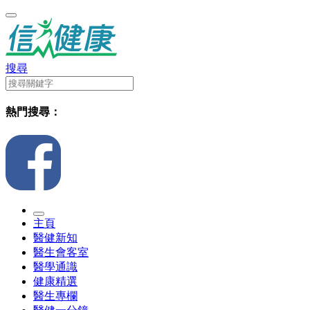
搜尋
熱門搜尋：
主頁
醫健新知
醫生會客室
醫學通識
健康精選
醫生專欄