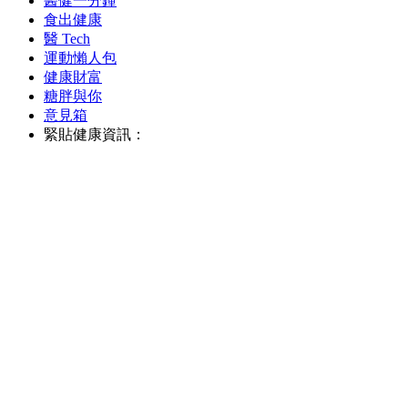
醫健一分鐘
食出健康
醫 Tech
運動懶人包
健康財富
糖胖與你
意見箱
緊貼健康資訊：