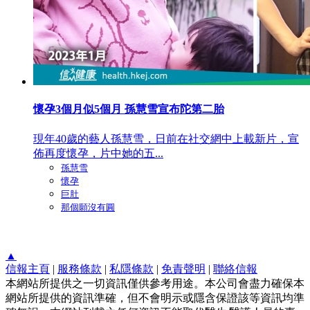
懷孕3個月似5個月 孫慧雪宣布陀第二胎
現年40歲的藝人孫慧雪，日前在社交網中上載新片，宣
佈再度懷孕，片中她的五...
孫慧雪
懷孕
巨肚
那個願沒有圓
▲
信報主頁
|
服務條款
|
私隱條款
|
免責聲明
|
聯絡信報
本網站所提供之一切資訊僅供參考用途。本公司會盡力確保本
網站所提供的資訊準確，但不會明示或隱含保證該等資訊均準