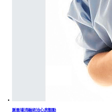
脈衝場消融術治心房顫動