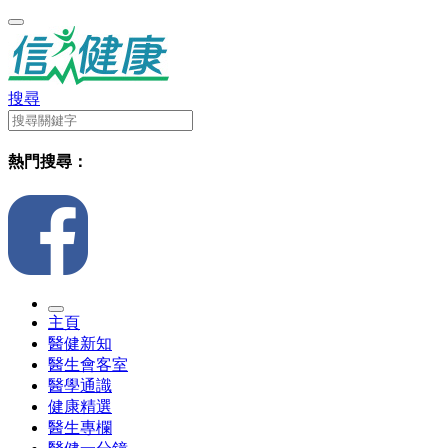
搜尋
熱門搜尋：
主頁
醫健新知
醫生會客室
醫學通識
健康精選
醫生專欄