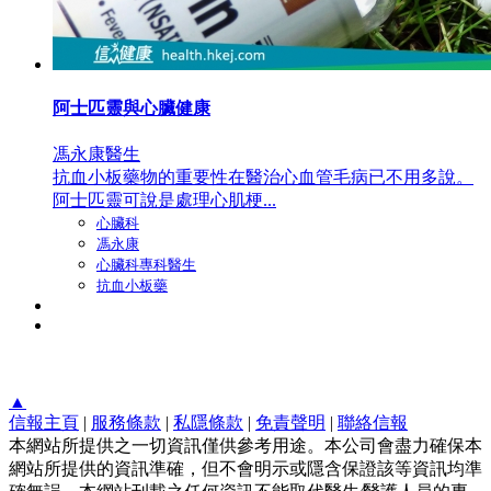
阿士匹靈與心臟健康
馮永康醫生
抗血小板藥物的重要性在醫治心血管毛病已不用多說。
阿士匹靈可說是處理心肌梗...
心臟科
馮永康
心臟科專科醫生
抗血小板藥
▲
信報主頁
|
服務條款
|
私隱條款
|
免責聲明
|
聯絡信報
本網站所提供之一切資訊僅供參考用途。本公司會盡力確保本
網站所提供的資訊準確，但不會明示或隱含保證該等資訊均準