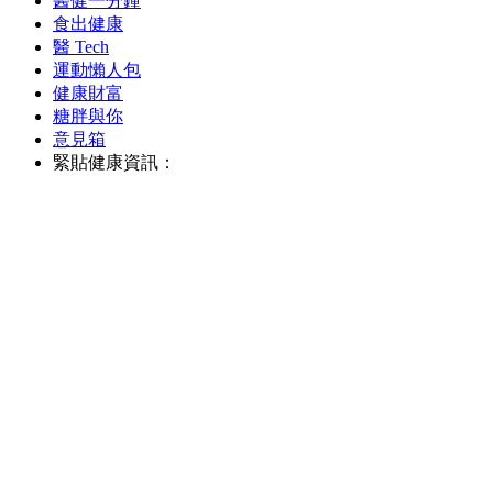
醫健一分鐘
食出健康
醫 Tech
運動懶人包
健康財富
糖胖與你
意見箱
緊貼健康資訊：