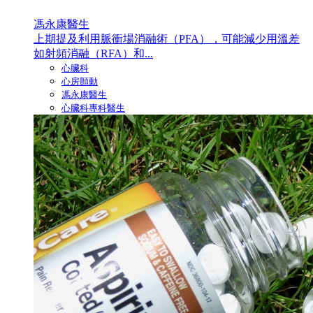
馮永康醫生
上期提及利用脈衝場消融術（PFA），可能減少用溫差
如射頻消融（RFA）和...
心臟科
心房顫動
馮永康醫生
心臟科專科醫生