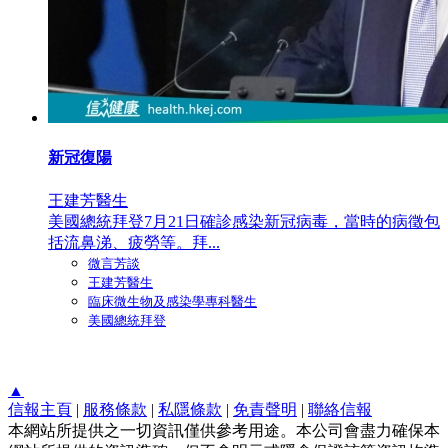
新冠復陽
王建芳醫生
美國總統拜登7月21日確診感染新冠病毒，當時的病徵包
括流鼻涕、疲勞等。拜...
微言芳談
王建芳醫生
臨床微生物及感染學專科醫生
美國總統拜登
▲
信報主頁
|
服務條款
|
私隱條款
|
免責聲明
|
聯絡信報
本網站所提供之一切資訊僅供參考用途。本公司會盡力確保本