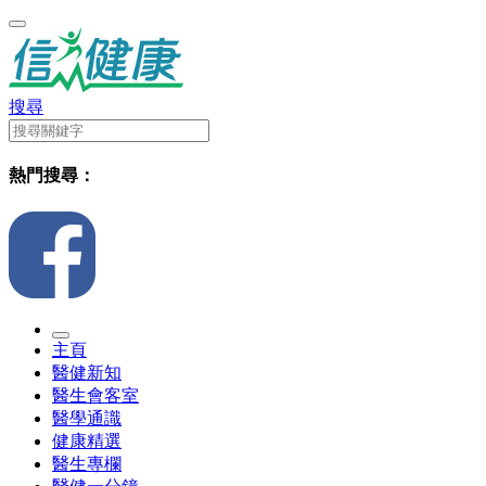
搜尋
熱門搜尋：
主頁
醫健新知
醫生會客室
醫學通識
健康精選
醫生專欄