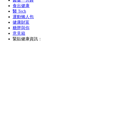
醫健一分鐘
食出健康
醫 Tech
運動懶人包
健康財富
糖胖與你
意見箱
緊貼健康資訊：