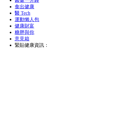
醫健一分鐘
食出健康
醫 Tech
運動懶人包
健康財富
糖胖與你
意見箱
緊貼健康資訊：