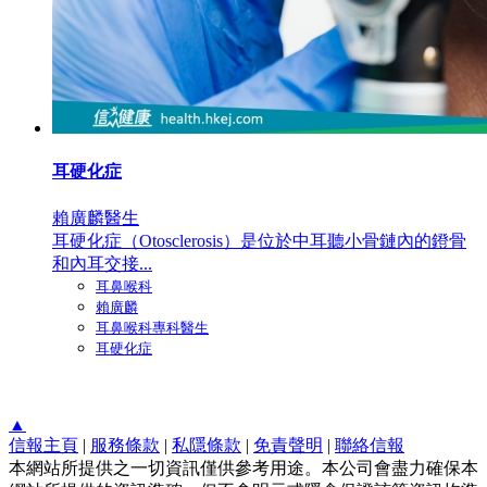
耳硬化症
賴廣麟醫生
耳硬化症（Otosclerosis）是位於中耳聽小骨鏈內的鐙骨
和內耳交接...
耳鼻喉科
賴廣麟
耳鼻喉科專科醫生
耳硬化症
▲
信報主頁
|
服務條款
|
私隱條款
|
免責聲明
|
聯絡信報
本網站所提供之一切資訊僅供參考用途。本公司會盡力確保本