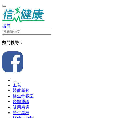
搜尋
熱門搜尋：
主頁
醫健新知
醫生會客室
醫學通識
健康精選
醫生專欄