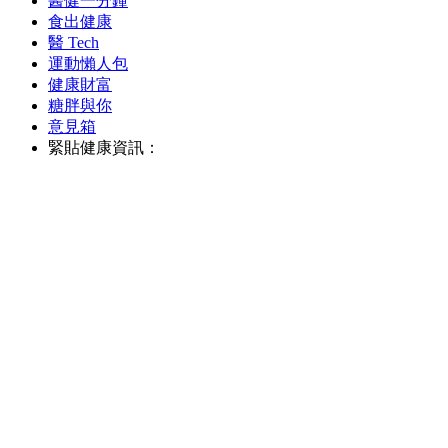
醫健一分鐘
食出健康
醫 Tech
運動懶人包
健康財富
糖胖與你
意見箱
緊貼健康資訊：