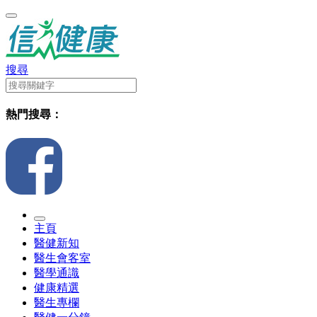
搜尋
熱門搜尋：
主頁
醫健新知
醫生會客室
醫學通識
健康精選
醫生專欄