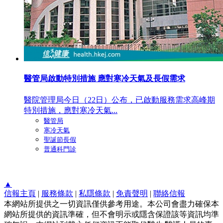
醫管局啟動特別措施 應對寒冷天氣及長假需求
醫院管理局今日（22日）公布，已啟動服務需求高峰期
特別措施，應對寒冷天氣...
醫管局
寒冷天氣
聖誕節長假
普通科門診
▲
信報主頁
|
服務條款
|
私隱條款
|
免責聲明
|
聯絡信報
本網站所提供之一切資訊僅供參考用途。本公司會盡力確保本
網站所提供的資訊準確，但不會明示或隱含保證該等資訊均準