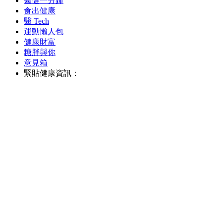
醫健一分鐘
食出健康
醫 Tech
運動懶人包
健康財富
糖胖與你
意見箱
緊貼健康資訊：