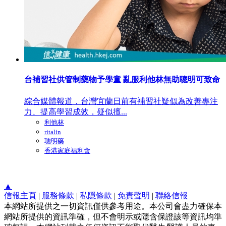
台補習社供管制藥物予學童 亂服利他林無助聰明可致命
綜合媒體報道，台灣宜蘭日前有補習社疑似為改善專注
力、提高學習成效，疑似擅...
利他林
ritalin
聰明藥
香港家庭福利會
▲
信報主頁
|
服務條款
|
私隱條款
|
免責聲明
|
聯絡信報
本網站所提供之一切資訊僅供參考用途。本公司會盡力確保本
網站所提供的資訊準確，但不會明示或隱含保證該等資訊均準