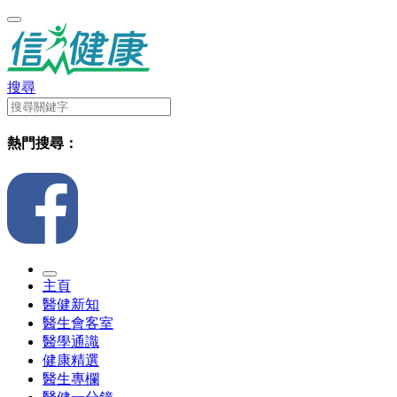
搜尋
熱門搜尋：
主頁
醫健新知
醫生會客室
醫學通識
健康精選
醫生專欄