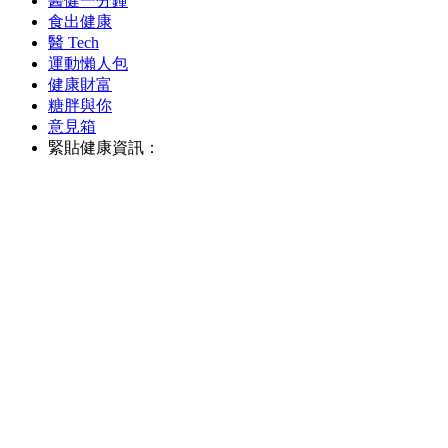
醫健一分鐘
食出健康
醫 Tech
運動懶人包
健康財富
糖胖與你
意見箱
緊貼健康資訊：