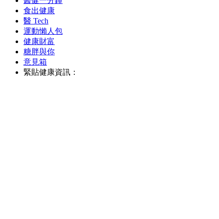
醫健一分鐘
食出健康
醫 Tech
運動懶人包
健康財富
糖胖與你
意見箱
緊貼健康資訊：