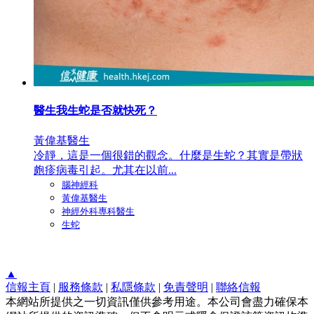
醫生我生蛇是否就快死？
黃偉基醫生
冷靜，這是一個很錯的觀念。什麼是生蛇？其實是帶狀
皰疹病毒引起。尤其在以前...
腦神經科
黃偉基醫生
神經外科專科醫生
生蛇
▲
信報主頁
|
服務條款
|
私隱條款
|
免責聲明
|
聯絡信報
本網站所提供之一切資訊僅供參考用途。本公司會盡力確保本