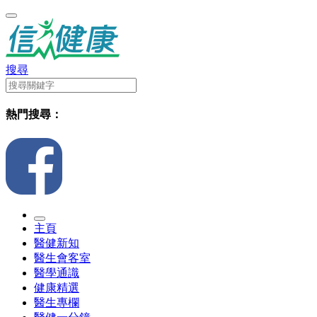
搜尋
熱門搜尋：
主頁
醫健新知
醫生會客室
醫學通識
健康精選
醫生專欄