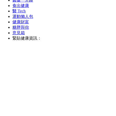
醫健一分鐘
食出健康
醫 Tech
運動懶人包
健康財富
糖胖與你
意見箱
緊貼健康資訊：