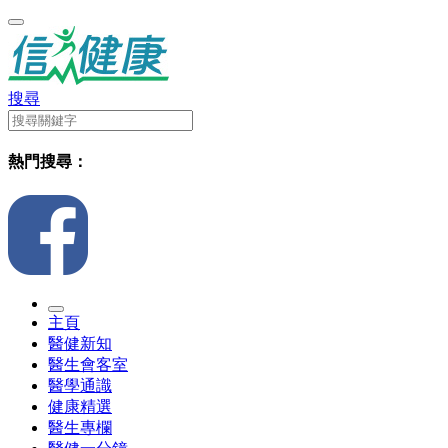
搜尋
熱門搜尋：
主頁
醫健新知
醫生會客室
醫學通識
健康精選
醫生專欄