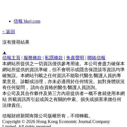
信報 hkej.com
< 返回
沒有搜尋結果
▲
信報主頁
|
服務條款
|
私隱條款
|
免責聲明
|
聯絡信報
本網站所提供之一切資訊僅供參考用途。本公司會盡力確保本
網站所提供的資訊準確，但不會明示或隱含保證該等資訊均準
確無誤。本網站刊載之任何資訊不能取代醫生∕醫護人員的專
業意見、診斷或治理，亦未必適用於任何情況。如對身體狀況
有任何疑問， 請向合資格的醫生∕醫護人員諮詢。
本公司及其合作夥伴及第三方內容提供者一概不會就使用本網
站 所載資訊而引起或與之有關的申索、損失或損害承擔任何
法律責任。
信報財經新聞有限公司版權所有，不得轉載。
Copyright © 2026 Hong Kong Economic Journal Company
Limited. All rights reserved.