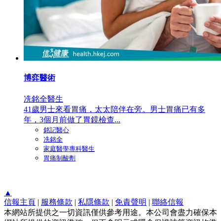
博弈醫術
冼銘全醫生
41歲男士來看胃痛，太太陪伴在旁。男士胃痛已有多
年，3個月前做了胃鏡檢查...
銘記醫心
冼銘全
家庭醫學專科醫生
胃痛制酸劑
▲
信報主頁
|
服務條款
|
私隱條款
|
免責聲明
|
聯絡信報
本網站所提供之一切資訊僅供參考用途。本公司會盡力確保本