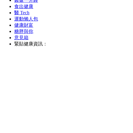
醫健一分鐘
食出健康
醫 Tech
運動懶人包
健康財富
糖胖與你
意見箱
緊貼健康資訊：