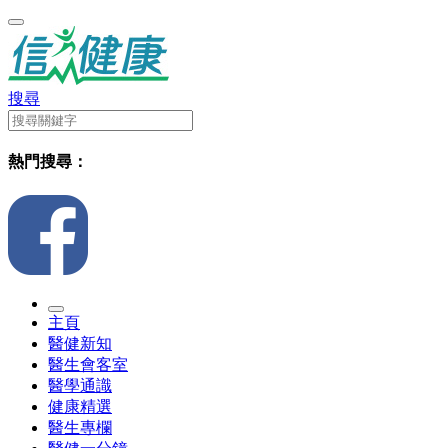
搜尋
熱門搜尋：
主頁
醫健新知
醫生會客室
醫學通識
健康精選
醫生專欄