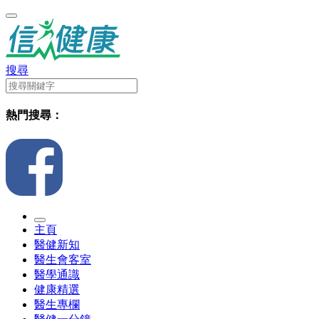
搜尋
熱門搜尋：
主頁
醫健新知
醫生會客室
醫學通識
健康精選
醫生專欄