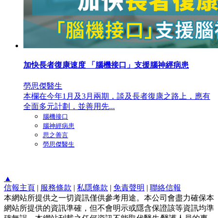
加快長者復康速度 「腦機接口」支援腦神經病患
勞思傑醫生
本欄在今年1月及3月兩期，談及長者復康之路上，應有
全面多元計劃，並善用先...
腦機接口
腦神經病患
思之善言
勞思傑醫生
▲
信報主頁
|
服務條款
|
私隱條款
|
免責聲明
|
聯絡信報
本網站所提供之一切資訊僅供參考用途。本公司會盡力確保本
網站所提供的資訊準確，但不會明示或隱含保證該等資訊均準