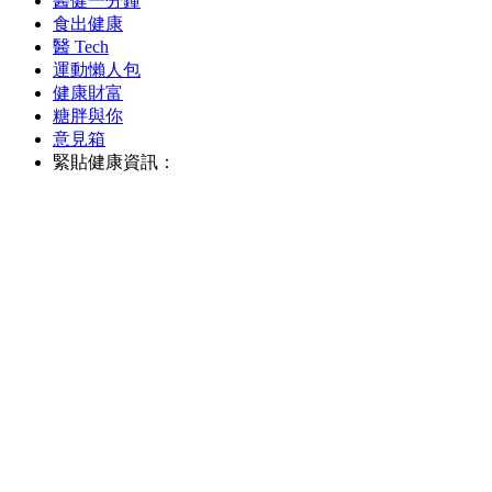
醫健一分鐘
食出健康
醫 Tech
運動懶人包
健康財富
糖胖與你
意見箱
緊貼健康資訊：