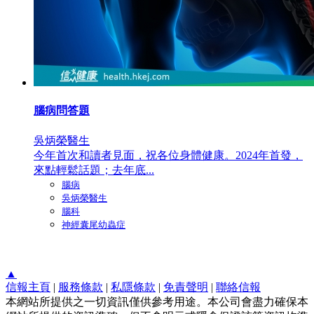
腦病問答題
吳炳榮醫生
今年首次和讀者見面，祝各位身體健康。2024年首發，
來點輕鬆話題；去年底...
腦病
吳炳榮醫生
腦科
神經囊尾幼蟲症
▲
信報主頁
|
服務條款
|
私隱條款
|
免責聲明
|
聯絡信報
本網站所提供之一切資訊僅供參考用途。本公司會盡力確保本