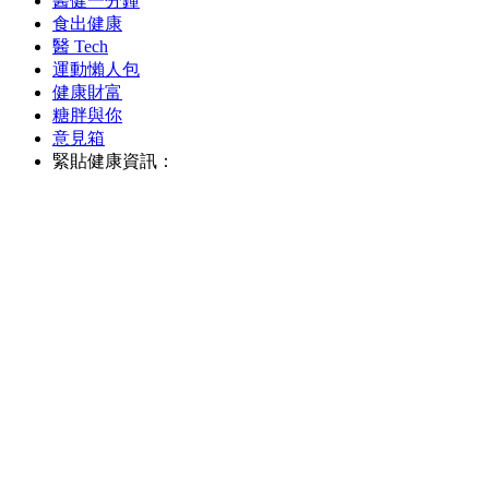
醫健一分鐘
食出健康
醫 Tech
運動懶人包
健康財富
糖胖與你
意見箱
緊貼健康資訊：