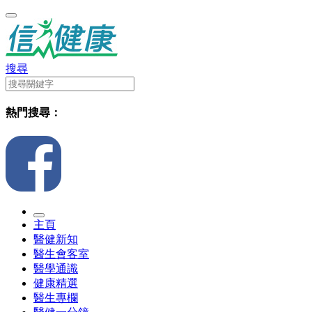
搜尋
熱門搜尋：
主頁
醫健新知
醫生會客室
醫學通識
健康精選
醫生專欄