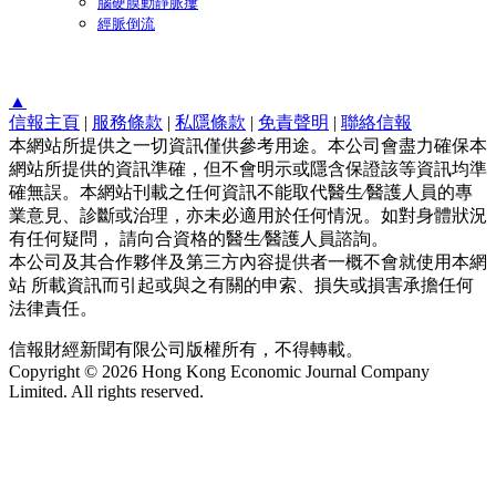
腦硬膜動靜脈瘻
經脈倒流
▲
信報主頁
|
服務條款
|
私隱條款
|
免責聲明
|
聯絡信報
本網站所提供之一切資訊僅供參考用途。本公司會盡力確保本
網站所提供的資訊準確，但不會明示或隱含保證該等資訊均準
確無誤。本網站刊載之任何資訊不能取代醫生∕醫護人員的專
業意見、診斷或治理，亦未必適用於任何情況。如對身體狀況
有任何疑問， 請向合資格的醫生∕醫護人員諮詢。
本公司及其合作夥伴及第三方內容提供者一概不會就使用本網
站 所載資訊而引起或與之有關的申索、損失或損害承擔任何
法律責任。
信報財經新聞有限公司版權所有，不得轉載。
Copyright © 2026 Hong Kong Economic Journal Company
Limited. All rights reserved.