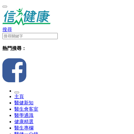
搜尋
熱門搜尋：
主頁
醫健新知
醫生會客室
醫學通識
健康精選
醫生專欄