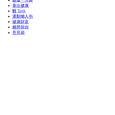
醫健一分鐘
食出健康
醫 Tech
運動懶人包
健康財富
糖胖與你
意見箱