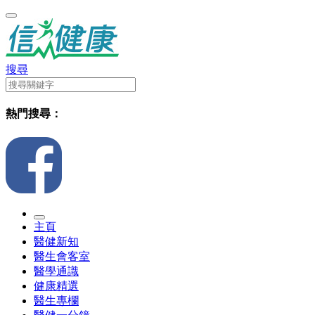
搜尋
熱門搜尋：
主頁
醫健新知
醫生會客室
醫學通識
健康精選
醫生專欄