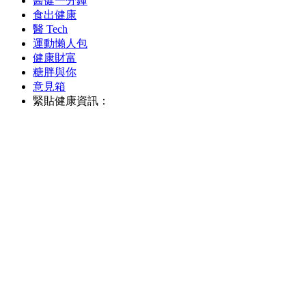
醫健一分鐘
食出健康
醫 Tech
運動懶人包
健康財富
糖胖與你
意見箱
緊貼健康資訊：