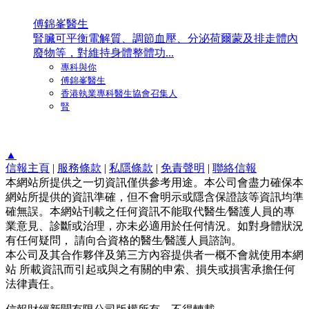
傅錦峯醫生
腎臟可平衡電解質、調節血壓、分泌荷爾蒙及排走體內
廢物等，對維持身體整體功...
專科與你
傅錦峯醫生
香港執業專科醫生協會召集人
腎
▲
信報主頁
|
服務條款
|
私隱條款
|
免責聲明
|
聯絡信報
本網站所提供之一切資訊僅供參考用途。本公司會盡力確保本
網站所提供的資訊準確，但不會明示或隱含保證該等資訊均準
確無誤。本網站刊載之任何資訊不能取代醫生∕醫護人員的專
業意見、診斷或治理，亦未必適用於任何情況。如對身體狀況
有任何疑問， 請向合資格的醫生∕醫護人員諮詢。
本公司及其合作夥伴及第三方內容提供者一概不會就使用本網
站 所載資訊而引起或與之有關的申索、損失或損害承擔任何
法律責任。