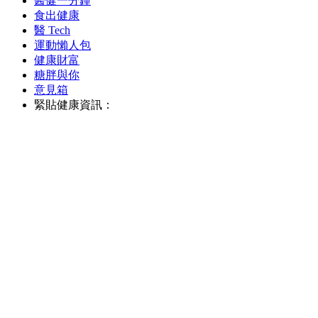
醫健一分鐘
食出健康
醫 Tech
運動懶人包
健康財富
糖胖與你
意見箱
緊貼健康資訊：