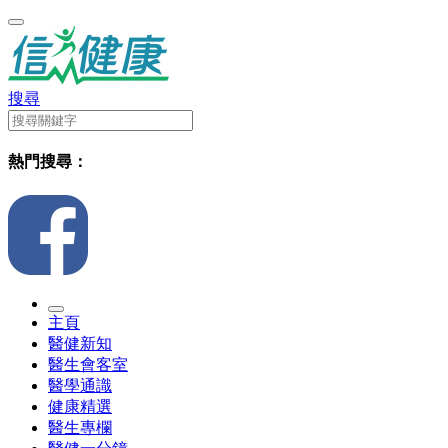
搜尋
熱門搜尋：
主頁
醫健新知
醫生會客室
醫學通識
健康精選
醫生專欄