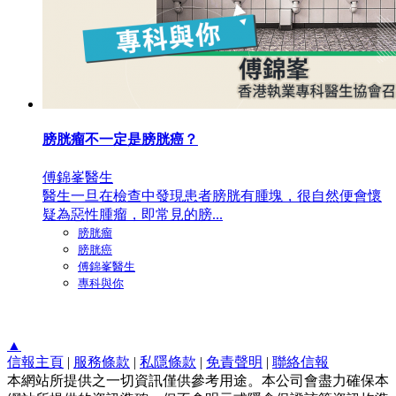
膀胱瘤不一定是膀胱癌？
傅錦峯醫生
醫生一旦在檢查中發現患者膀胱有腫塊，很自然便會懷
疑為惡性腫瘤，即常見的膀...
膀胱瘤
膀胱癌
傅錦峯醫生
專科與你
▲
信報主頁
|
服務條款
|
私隱條款
|
免責聲明
|
聯絡信報
本網站所提供之一切資訊僅供參考用途。本公司會盡力確保本