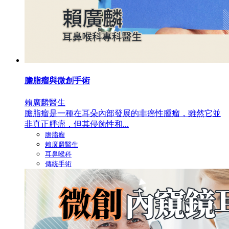
膽脂瘤與微創手術
賴廣麟醫生
膽脂瘤是一種在耳朵內部發展的非癌性腫瘤，雖然它並
非真正腫瘤，但其侵蝕性和...
膽脂瘤
賴廣麟醫生
耳鼻喉科
傳統手術