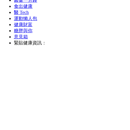
醫健一分鐘
食出健康
醫 Tech
運動懶人包
健康財富
糖胖與你
意見箱
緊貼健康資訊：