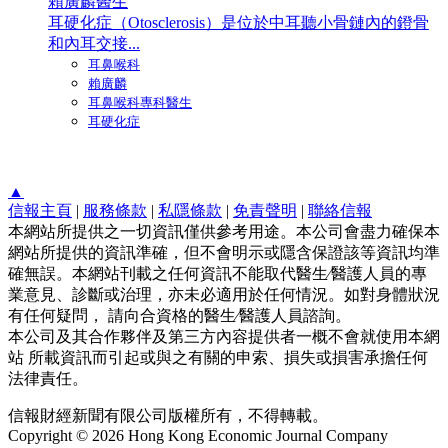
賴廣麟醫生
耳硬化症（Otosclerosis）是位於中耳聽小骨鏈內的鐙骨
和內耳交接...
耳鼻喉科
賴廣麟
耳鼻喉科專科醫生
耳硬化症
▲
信報主頁
|
服務條款
|
私隱條款
|
免責聲明
|
聯絡信報
本網站所提供之一切資訊僅供參考用途。本公司會盡力確保本
網站所提供的資訊準確，但不會明示或隱含保證該等資訊均準
確無誤。本網站刊載之任何資訊不能取代醫生∕醫護人員的專
業意見、診斷或治理，亦未必適用於任何情況。如對身體狀況
有任何疑問， 請向合資格的醫生∕醫護人員諮詢。
本公司及其合作夥伴及第三方內容提供者一概不會就使用本網
站 所載資訊而引起或與之有關的申索、損失或損害承擔任何
法律責任。
信報財經新聞有限公司版權所有，不得轉載。
Copyright © 2026 Hong Kong Economic Journal Company