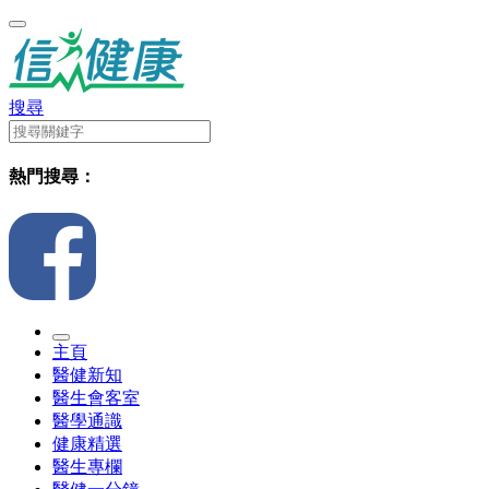
搜尋
熱門搜尋：
主頁
醫健新知
醫生會客室
醫學通識
健康精選
醫生專欄