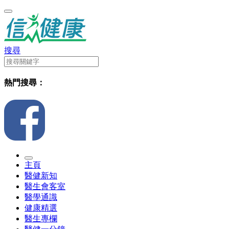
搜尋
熱門搜尋：
主頁
醫健新知
醫生會客室
醫學通識
健康精選
醫生專欄