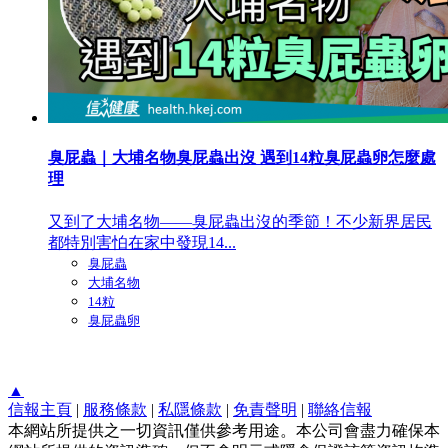
臭屁蟲｜大埔名物臭屁蟲出沒 遇到14粒臭屁蟲卵怎麼處
理
又到了大埔名物——臭屁蟲出沒的季節！不少新界居民
都特別害怕在家中發現14...
臭屁蟲
大埔名物
14粒
臭屁蟲卵
▲
信報主頁
|
服務條款
|
私隱條款
|
免責聲明
|
聯絡信報
本網站所提供之一切資訊僅供參考用途。本公司會盡力確保本