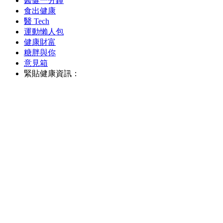
醫健一分鐘
食出健康
醫 Tech
運動懶人包
健康財富
糖胖與你
意見箱
緊貼健康資訊：