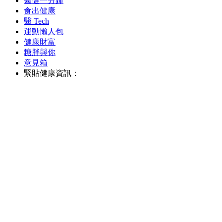
醫健一分鐘
食出健康
醫 Tech
運動懶人包
健康財富
糖胖與你
意見箱
緊貼健康資訊：