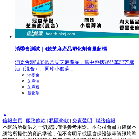
消委會測試｜4款芝麻產品塑化劑含量超標
消委會測試35款常見芝麻產品，當中包括冠益華記芝麻
油（混合）、同珍小磨蔴...
消委會
芝麻油
芝麻粉
塑化劑
▲
信報主頁
|
服務條款
|
私隱條款
|
免責聲明
|
聯絡信報
本網站所提供之一切資訊僅供參考用途。本公司會盡力確保本
網站所提供的資訊準確，但不會明示或隱含保證該等資訊均準