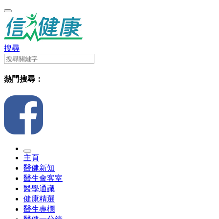
搜尋
熱門搜尋：
主頁
醫健新知
醫生會客室
醫學通識
健康精選
醫生專欄