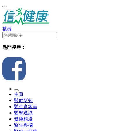
搜尋
熱門搜尋：
主頁
醫健新知
醫生會客室
醫學通識
健康精選
醫生專欄