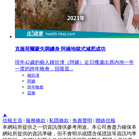
克服荷爾蒙失調纏身 阿嬌地獄式減肥成功
現年42歲的藝人鍾欣潼（阿嬌）近日獲邀出席內地一年
一度的跨年晚會，回復苗...
鍾欣潼
阿嬌
跨年晚會
苗條
▲
信報主頁
|
服務條款
|
私隱條款
|
免責聲明
|
聯絡信報
本網站所提供之一切資訊僅供參考用途。本公司會盡力確保本
網站所提供的資訊準確，但不會明示或隱含保證該等資訊均準