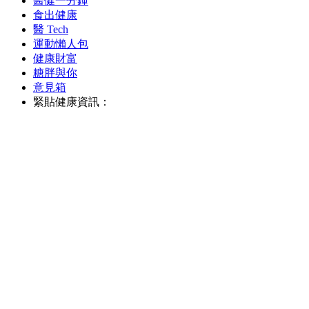
醫健一分鐘
食出健康
醫 Tech
運動懶人包
健康財富
糖胖與你
意見箱
緊貼健康資訊：