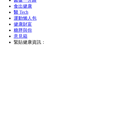
醫健一分鐘
食出健康
醫 Tech
運動懶人包
健康財富
糖胖與你
意見箱
緊貼健康資訊：