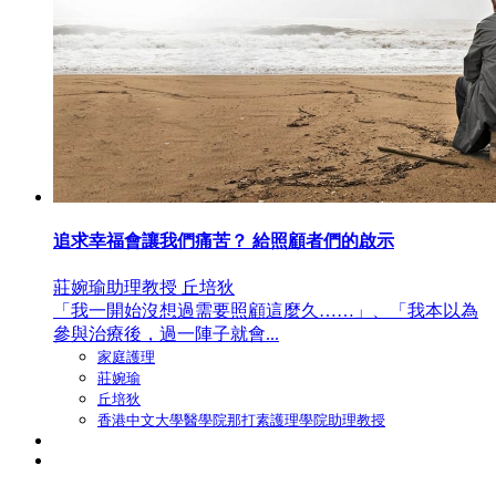
追求幸福會讓我們痛苦？ 給照顧者們的啟示
莊婉瑜助理教授 丘培狄
「我一開始沒想過需要照顧這麼久……」、「我本以為
參與治療後，過一陣子就會...
家庭護理
莊婉瑜
丘培狄
香港中文大學醫學院那打素護理學院助理教授