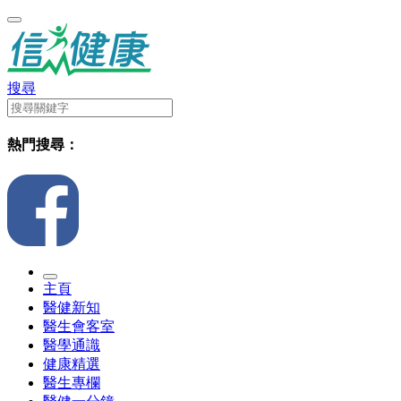
搜尋
熱門搜尋：
主頁
醫健新知
醫生會客室
醫學通識
健康精選
醫生專欄