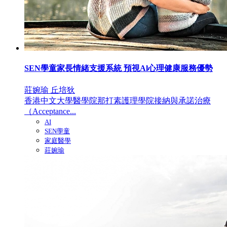
SEN學童家長情緒支援系統 預視Al心理健康服務優勢
莊婉瑜 丘培狄
香港中文大學醫學院那打素護理學院接納與承諾治療
（Acceptance...
AI
SEN學童
家庭醫學
莊婉瑜