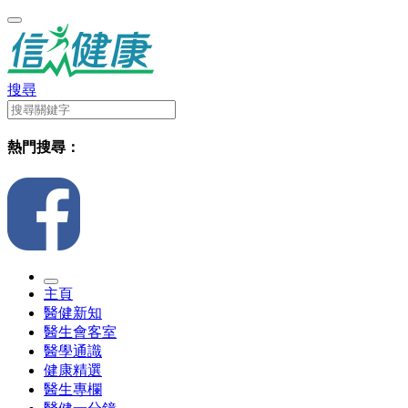
搜尋
熱門搜尋：
主頁
醫健新知
醫生會客室
醫學通識
健康精選
醫生專欄