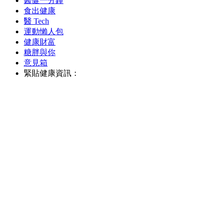
醫健一分鐘
食出健康
醫 Tech
運動懶人包
健康財富
糖胖與你
意見箱
緊貼健康資訊：