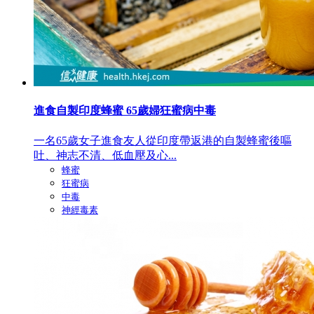
進食自製印度蜂蜜 65歲婦狂蜜病中毒
一名65歲女子進食友人從印度帶返港的自製蜂蜜後嘔
吐、神志不清、低血壓及心...
蜂蜜
狂蜜病
中毒
神經毒素