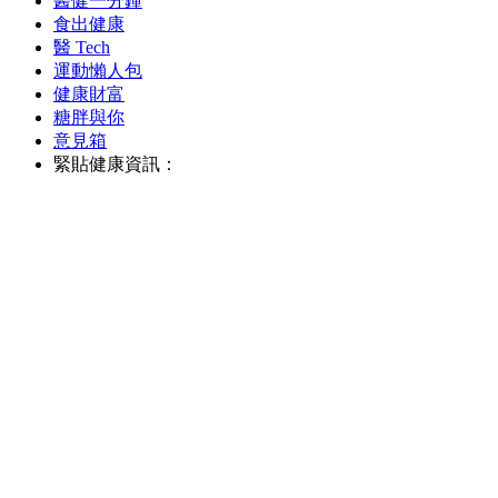
醫健一分鐘
食出健康
醫 Tech
運動懶人包
健康財富
糖胖與你
意見箱
緊貼健康資訊：