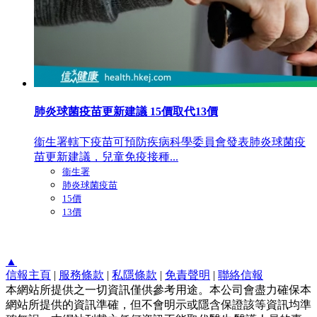
肺炎球菌疫苗更新建議 15價取代13價
衞生署轄下疫苗可預防疾病科學委員會發表肺炎球菌疫
苗更新建議，兒童免疫接種...
衞生署
肺炎球菌疫苗
15價
13價
▲
信報主頁
|
服務條款
|
私隱條款
|
免責聲明
|
聯絡信報
本網站所提供之一切資訊僅供參考用途。本公司會盡力確保本
網站所提供的資訊準確，但不會明示或隱含保證該等資訊均準