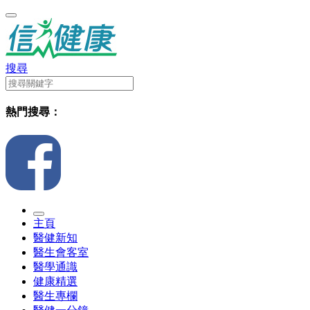
搜尋
熱門搜尋：
主頁
醫健新知
醫生會客室
醫學通識
健康精選
醫生專欄