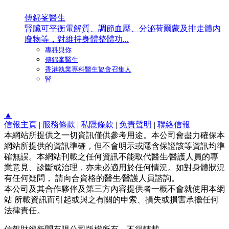
傅錦峯醫生
腎臟可平衡電解質、調節血壓、分泌荷爾蒙及排走體內
廢物等，對維持身體整體功...
專科與你
傅錦峯醫生
香港執業專科醫生協會召集人
腎
▲
信報主頁
|
服務條款
|
私隱條款
|
免責聲明
|
聯絡信報
本網站所提供之一切資訊僅供參考用途。本公司會盡力確保本
網站所提供的資訊準確，但不會明示或隱含保證該等資訊均準
確無誤。本網站刊載之任何資訊不能取代醫生∕醫護人員的專
業意見、診斷或治理，亦未必適用於任何情況。如對身體狀況
有任何疑問， 請向合資格的醫生∕醫護人員諮詢。
本公司及其合作夥伴及第三方內容提供者一概不會就使用本網
站 所載資訊而引起或與之有關的申索、損失或損害承擔任何
法律責任。