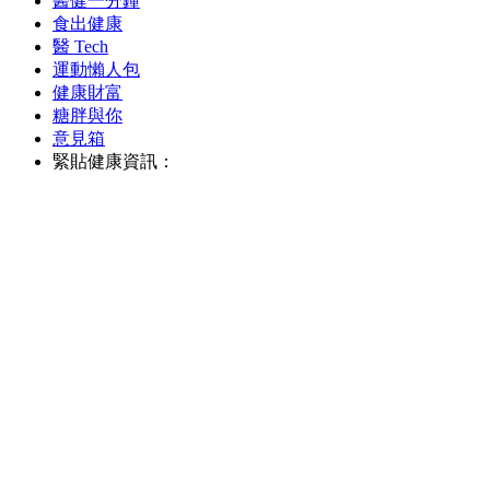
醫健一分鐘
食出健康
醫 Tech
運動懶人包
健康財富
糖胖與你
意見箱
緊貼健康資訊：