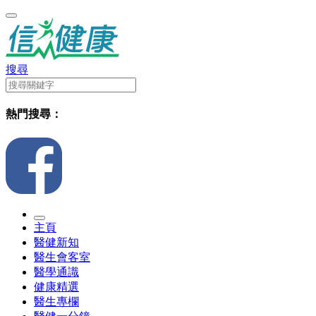
搜尋
熱門搜尋：
主頁
醫健新知
醫生會客室
醫學通識
健康精選
醫生專欄