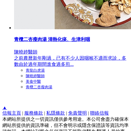
青欖二杏瘦肉湯 清熱化痰、生津利咽
陳曉婷醫師
之前農曆新年剛過，已有不少人因咽喉不適而求診，多
數由於過年期間進食過多煎...
青龍白虎湯
陳曉婷醫師
美食中醫
青欖二杏瘦肉湯
▲
信報主頁
|
服務條款
|
私隱條款
|
免責聲明
|
聯絡信報
本網站所提供之一切資訊僅供參考用途。本公司會盡力確保本
網站所提供的資訊準確，但不會明示或隱含保證該等資訊均準