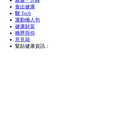
醫健一分鐘
食出健康
醫 Tech
運動懶人包
健康財富
糖胖與你
意見箱
緊貼健康資訊：