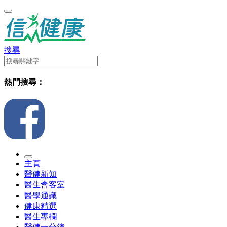
搜尋
熱門搜尋：
主頁
醫健新知
醫生會客室
醫學通識
健康精選
醫生專欄