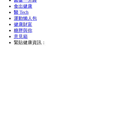
醫健一分鐘
食出健康
醫 Tech
運動懶人包
健康財富
糖胖與你
意見箱
緊貼健康資訊：