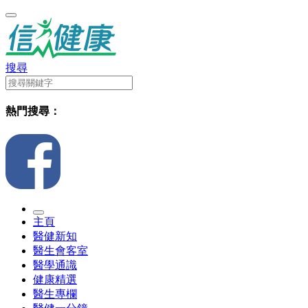
搜尋
熱門搜尋：
主頁
醫健新知
醫生會客室
醫學通識
健康精選
醫生專欄