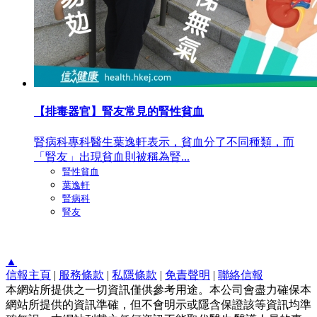
【排毒器官】腎友常見的腎性貧血
腎病科專科醫生葉逸軒表示，貧血分了不同種類，而
「腎友」出現貧血則被稱為腎...
腎性貧血
葉逸軒
腎病科
腎友
▲
信報主頁
|
服務條款
|
私隱條款
|
免責聲明
|
聯絡信報
本網站所提供之一切資訊僅供參考用途。本公司會盡力確保本
網站所提供的資訊準確，但不會明示或隱含保證該等資訊均準