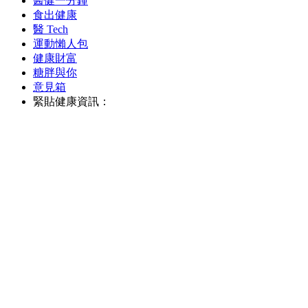
醫健一分鐘
食出健康
醫 Tech
運動懶人包
健康財富
糖胖與你
意見箱
緊貼健康資訊：