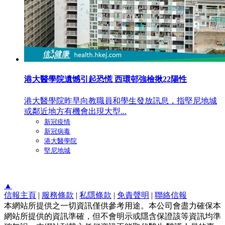
港大醫學院遺憾引起恐慌 西環邨強檢揪22陽性
港大醫學院昨早向教職員和學生發放訊息，指堅尼地城
或鄰近地方有機會出現大型...
新冠疫情
新冠病毒
港大醫學院
堅尼地城
▲
信報主頁
|
服務條款
|
私隱條款
|
免責聲明
|
聯絡信報
本網站所提供之一切資訊僅供參考用途。本公司會盡力確保本
網站所提供的資訊準確，但不會明示或隱含保證該等資訊均準