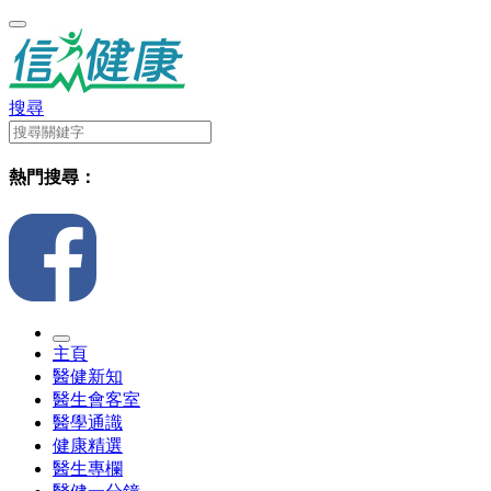
搜尋
熱門搜尋：
主頁
醫健新知
醫生會客室
醫學通識
健康精選
醫生專欄