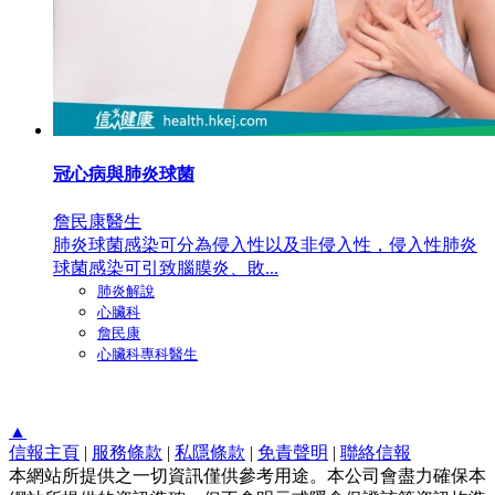
冠心病與肺炎球菌
詹民康醫生
肺炎球菌感染可分為侵入性以及非侵入性，侵入性肺炎
球菌感染可引致腦膜炎、敗...
肺炎解說
心臟科
詹民康
心臟科專科醫生
▲
信報主頁
|
服務條款
|
私隱條款
|
免責聲明
|
聯絡信報
本網站所提供之一切資訊僅供參考用途。本公司會盡力確保本