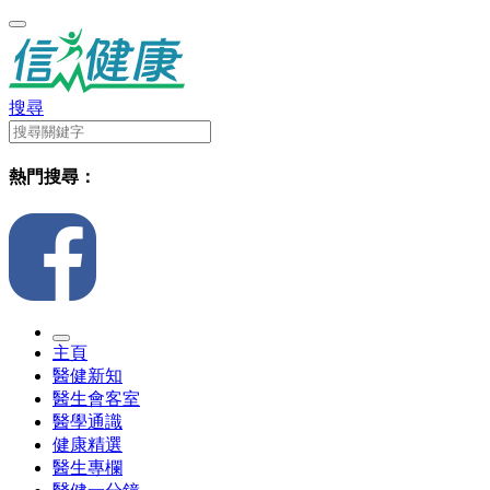
搜尋
熱門搜尋：
主頁
醫健新知
醫生會客室
醫學通識
健康精選
醫生專欄