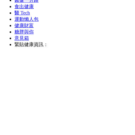
醫健一分鐘
食出健康
醫 Tech
運動懶人包
健康財富
糖胖與你
意見箱
緊貼健康資訊：