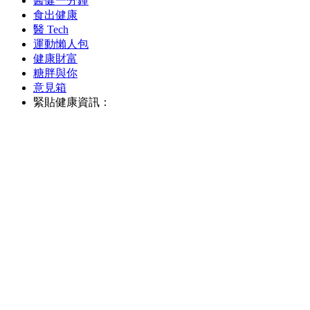
醫健一分鐘
食出健康
醫 Tech
運動懶人包
健康財富
糖胖與你
意見箱
緊貼健康資訊：