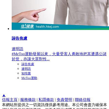
誣告焦慮
連明誥
#MeToo運動發展以來，大量受害人勇敢地把其遭遇公諸
於世，亦讓大眾對性...
誣告焦慮
連明誥
知性匯
MeToo運動
▲
信報主頁
|
服務條款
|
私隱條款
|
免責聲明
|
聯絡信報
本網站所提供之一切資訊僅供參考用途。本公司會盡力確保本