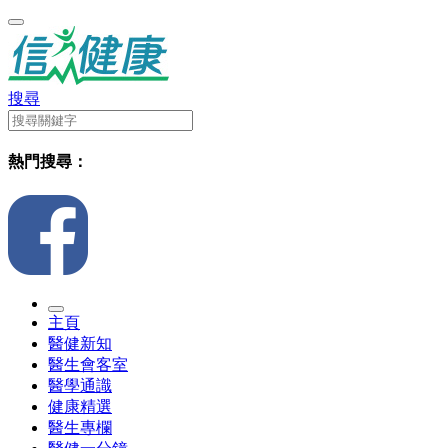
搜尋
熱門搜尋：
主頁
醫健新知
醫生會客室
醫學通識
健康精選
醫生專欄