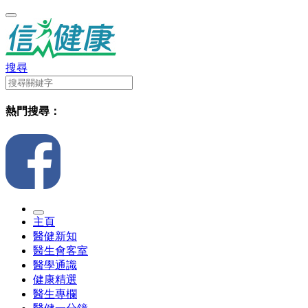
搜尋
熱門搜尋：
主頁
醫健新知
醫生會客室
醫學通識
健康精選
醫生專欄