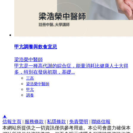
甲亢調養與飲食宜忌
梁浩榮中醫師
甲亢是一種高代謝的綜合症，能量消耗比健康人士大得
多，特別在發病初期，基礎...
三高
梁浩榮中醫師
甲亢
調養
▲
信報主頁
|
服務條款
|
私隱條款
|
免責聲明
|
聯絡信報
本網站所提供之一切資訊僅供參考用途。本公司會盡力確保本