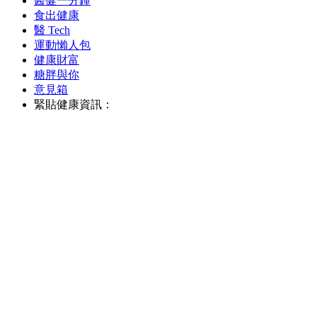
醫健一分鐘
食出健康
醫 Tech
運動懶人包
健康財富
糖胖與你
意見箱
緊貼健康資訊：