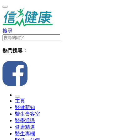
搜尋
熱門搜尋：
主頁
醫健新知
醫生會客室
醫學通識
健康精選
醫生專欄