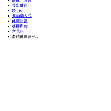
醫健一分鐘
食出健康
醫 Tech
運動懶人包
健康財富
糖胖與你
意見箱
緊貼健康資訊：