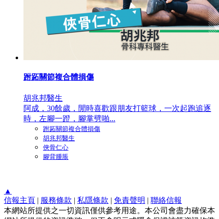
跗跖關節複合體損傷
胡兆邦醫生
阿成，30餘歲，閒時喜歡跟朋友打籃球，一次起跑追逐
時，左腳一蹬，腳掌劈啪...
跗跖關節複合體損傷
胡兆邦醫生
俠骨仁心
腳背腫脹
▲
信報主頁
|
服務條款
|
私隱條款
|
免責聲明
|
聯絡信報
本網站所提供之一切資訊僅供參考用途。本公司會盡力確保本