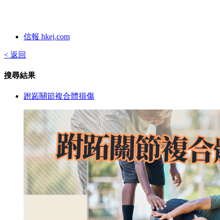
信報 hkej.com
< 返回
搜尋結果
跗跖關節複合體損傷