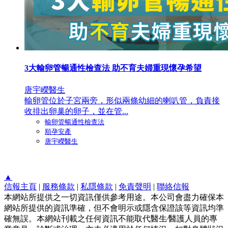
3大輸卵管暢通性檢查法 助不育夫婦重現懷孕希望
唐宇嶸醫生
輸卵管位於子宮兩旁，形似兩條幼細的喇叭管，負責接
收排出卵巢的卵子，並在管...
輸卵管暢通性檢查法
順孕安產
唐宇嶸醫生
▲
信報主頁
|
服務條款
|
私隱條款
|
免責聲明
|
聯絡信報
本網站所提供之一切資訊僅供參考用途。本公司會盡力確保本
網站所提供的資訊準確，但不會明示或隱含保證該等資訊均準
確無誤。本網站刊載之任何資訊不能取代醫生∕醫護人員的專