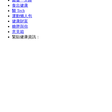
醫健一分鐘
食出健康
醫 Tech
運動懶人包
健康財富
糖胖與你
意見箱
緊貼健康資訊：