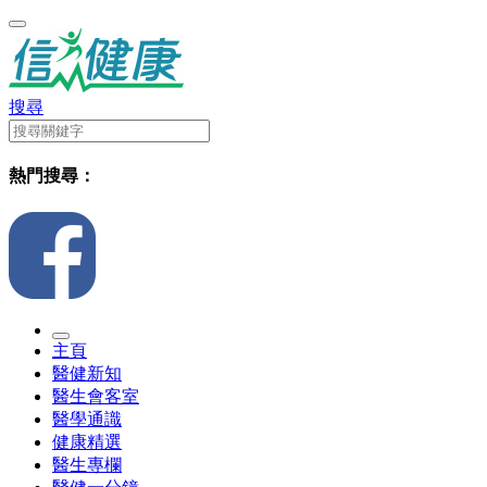
搜尋
熱門搜尋：
主頁
醫健新知
醫生會客室
醫學通識
健康精選
醫生專欄