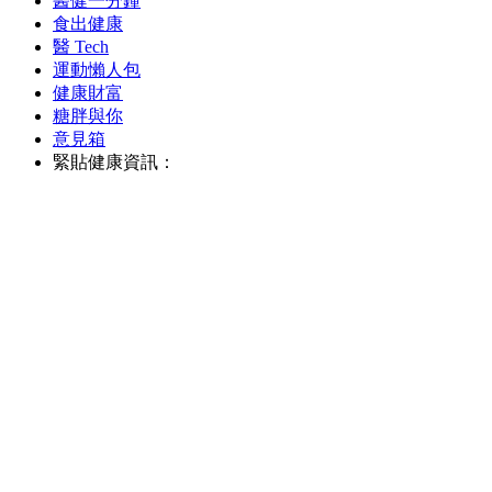
醫健一分鐘
食出健康
醫 Tech
運動懶人包
健康財富
糖胖與你
意見箱
緊貼健康資訊：