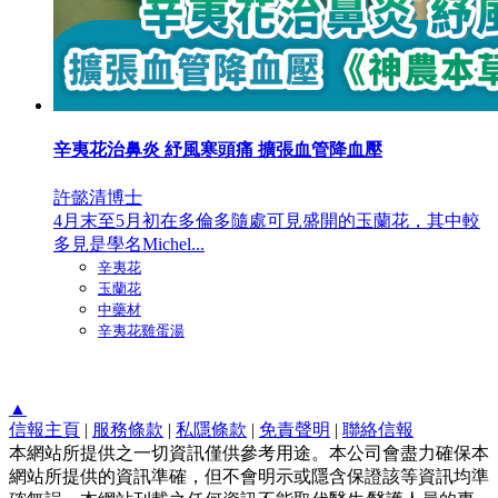
辛夷花治鼻炎 紓風寒頭痛 擴張血管降血壓
許懿清博士
4月末至5月初在多倫多隨處可見盛開的玉蘭花，其中較
多見是學名Michel...
辛夷花
玉蘭花
中藥材
辛夷花雞蛋湯
▲
信報主頁
|
服務條款
|
私隱條款
|
免責聲明
|
聯絡信報
本網站所提供之一切資訊僅供參考用途。本公司會盡力確保本
網站所提供的資訊準確，但不會明示或隱含保證該等資訊均準