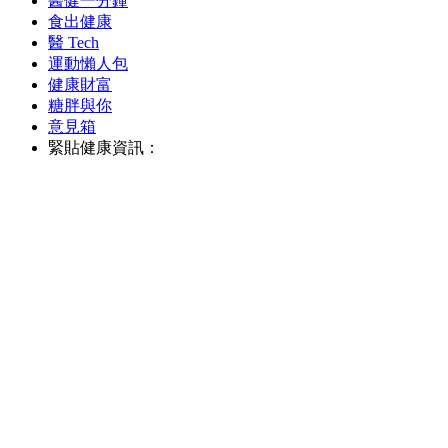
醫健一分鐘
食出健康
醫 Tech
運動懶人包
健康財富
糖胖與你
意見箱
緊貼健康資訊：