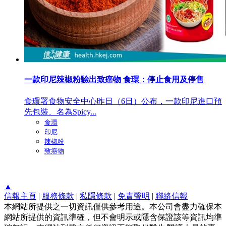
一款印尼辣椒粉驗出致癌物 食環：停止食用及停售
食環署食物安全中心昨日（6日）公布，一款印尼進口預
先包裝、名為Spicy...
食環
印尼
辣椒粉
致癌物
▲
信報主頁
|
服務條款
|
私隱條款
|
免責聲明
|
聯絡信報
本網站所提供之一切資訊僅供參考用途。本公司會盡力確保本
網站所提供的資訊準確，但不會明示或隱含保證該等資訊均準