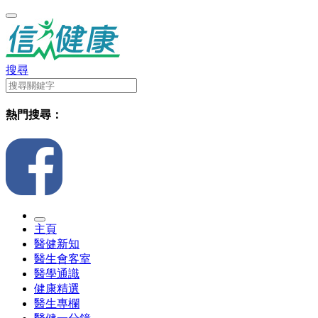
搜尋
熱門搜尋：
主頁
醫健新知
醫生會客室
醫學通識
健康精選
醫生專欄