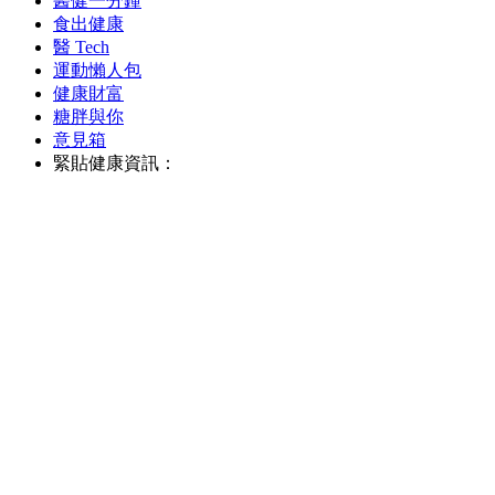
醫健一分鐘
食出健康
醫 Tech
運動懶人包
健康財富
糖胖與你
意見箱
緊貼健康資訊：