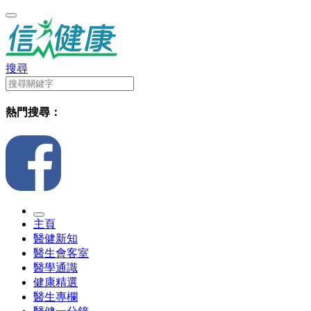
搜尋
熱門搜尋：
主頁
醫健新知
醫生會客室
醫學通識
健康精選
醫生專欄