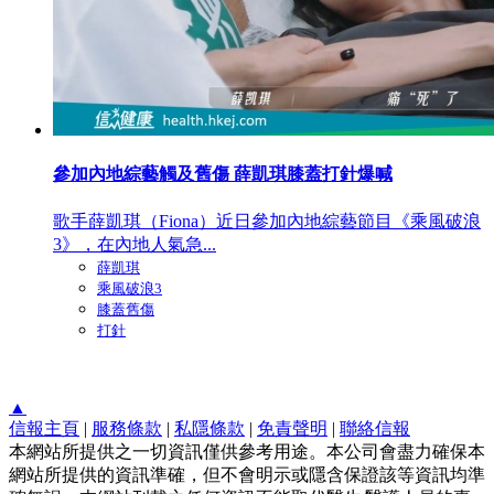
參加內地綜藝觸及舊傷 薛凱琪膝蓋打針爆喊
歌手薛凱琪（Fiona）近日參加內地綜藝節目《乘風破浪
3》，在內地人氣急...
薛凱琪
乘風破浪3
膝蓋舊傷
打針
▲
信報主頁
|
服務條款
|
私隱條款
|
免責聲明
|
聯絡信報
本網站所提供之一切資訊僅供參考用途。本公司會盡力確保本
網站所提供的資訊準確，但不會明示或隱含保證該等資訊均準