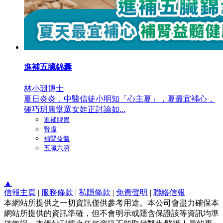
進補五臟錦囊
林小珊博士
夏日炎炎，中醫信徒小明知「心主夏」，夏最宜補心，
碰巧玥康堂眾女娃正討論如...
進補脾胃
腎虛
補腎益髓
五臟六腑
▲
信報主頁
|
服務條款
|
私隱條款
|
免責聲明
|
聯絡信報
本網站所提供之一切資訊僅供參考用途。本公司會盡力確保本
網站所提供的資訊準確，但不會明示或隱含保證該等資訊均準