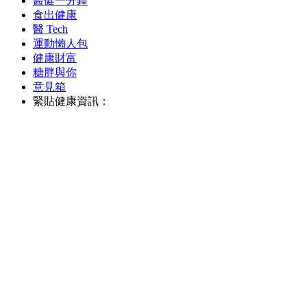
醫健一分鐘
食出健康
醫 Tech
運動懶人包
健康財富
糖胖與你
意見箱
緊貼健康資訊：