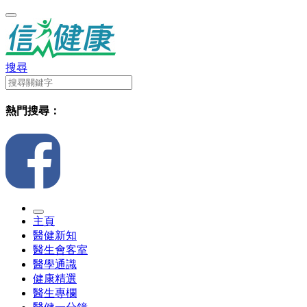
搜尋
熱門搜尋：
主頁
醫健新知
醫生會客室
醫學通識
健康精選
醫生專欄