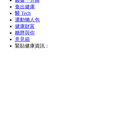
醫健一分鐘
食出健康
醫 Tech
運動懶人包
健康財富
糖胖與你
意見箱
緊貼健康資訊：