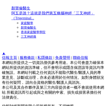
顏寶倫醫生
阿五是誰？這就是我們第五條腦神經「三叉神經」
（Trigeminal...
家庭醫學
顏寶倫醫生
香港家庭醫學學院
三叉神經痛
▲
信報主頁
|
服務條款
|
私隱條款
|
免責聲明
|
聯絡信報
本網站所提供之一切資訊僅供參考用途。本公司會盡力確保本
網站所提供的資訊準確，但不會明示或隱含保證該等資訊均準
確無誤。本網站刊載之任何資訊不能取代醫生∕醫護人員的專
業意見、診斷或治理，亦未必適用於任何情況。如對身體狀況
有任何疑問， 請向合資格的醫生∕醫護人員諮詢。
本公司及其合作夥伴及第三方內容提供者一概不會就使用本網
站 所載資訊而引起或與之有關的申索、損失或損害承擔任何
法律責任。