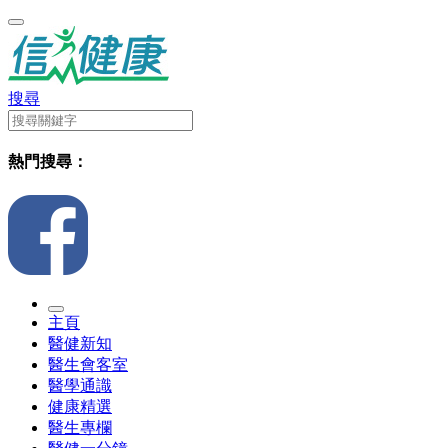
搜尋
熱門搜尋：
主頁
醫健新知
醫生會客室
醫學通識
健康精選
醫生專欄