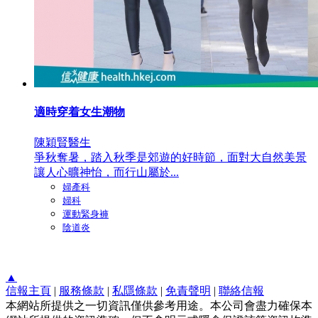
適時穿着女生潮物
陳穎賢醫生
爭秋奪暑，踏入秋季是郊遊的好時節，面對大自然美景
讓人心曠神怡，而行山屬於...
婦產科
婦科
運動緊身褲
陰道炎
▲
信報主頁
|
服務條款
|
私隱條款
|
免責聲明
|
聯絡信報
本網站所提供之一切資訊僅供參考用途。本公司會盡力確保本