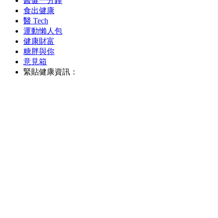
醫健一分鐘
食出健康
醫 Tech
運動懶人包
健康財富
糖胖與你
意見箱
緊貼健康資訊：