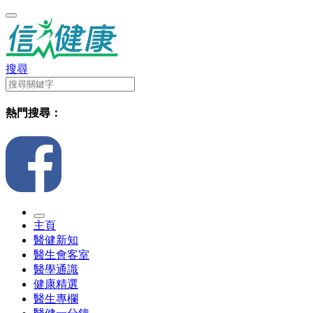
搜尋
熱門搜尋：
主頁
醫健新知
醫生會客室
醫學通識
健康精選
醫生專欄