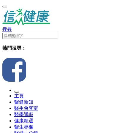
搜尋
熱門搜尋：
主頁
醫健新知
醫生會客室
醫學通識
健康精選
醫生專欄