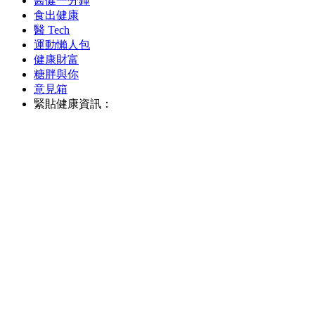
醫健一分鐘
食出健康
醫 Tech
運動懶人包
健康財富
糖胖與你
意見箱
緊貼健康資訊：