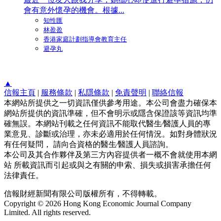
會有意外懷孕的機會。根據...
知性匯
林盈盈
香港家庭計劃指導會教育主任
避孕丸
▲
信報主頁
|
服務條款
|
私隱條款
|
免責聲明
|
聯絡信報
本網站所提供之一切資訊僅供參考用途。本公司會盡力確保本
網站所提供的資訊準確，但不會明示或隱含保證該等資訊均準
確無誤。本網站刊載之任何資訊不能取代醫生∕醫護人員的專
業意見、診斷或治理，亦未必適用於任何情況。如對身體狀況
有任何疑問， 請向合資格的醫生∕醫護人員諮詢。
本公司及其合作夥伴及第三方內容提供者一概不會就使用本網
站 所載資訊而引起或與之有關的申索、損失或損害承擔任何
法律責任。
信報財經新聞有限公司版權所有，不得轉載。
Copyright © 2026 Hong Kong Economic Journal Company
Limited. All rights reserved.