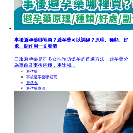
事後避孕藥哪裡買？避孕藥可以調經？原理、種類、好
處、副作用一文看清
口服避孕藥是許多女性預防懷孕的首選方法，避孕藥分
為事前及事後兩種，用途和...
避孕藥
事後避孕藥哪裡買
避孕丸
避孕藥食法