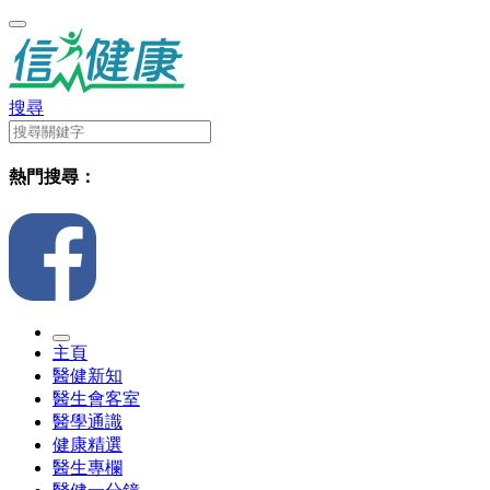
搜尋
熱門搜尋：
主頁
醫健新知
醫生會客室
醫學通識
健康精選
醫生專欄