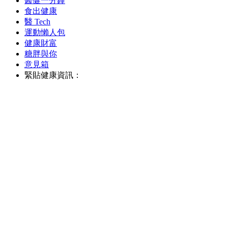
醫健一分鐘
食出健康
醫 Tech
運動懶人包
健康財富
糖胖與你
意見箱
緊貼健康資訊：