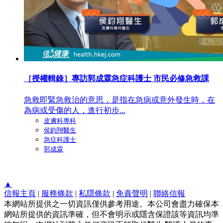
［授權輯錄］專訪郭成霖急症科護士 市民必修急救課
急救即緊急救治的意思，是指在急病或意外發生時，在
為病或受傷的人，進行初步...
皮膚科專科
侯鈞翔醫生
急症科護士
郭成霖
▲
信報主頁
|
服務條款
|
私隱條款
|
免責聲明
|
聯絡信報
本網站所提供之一切資訊僅供參考用途。本公司會盡力確保本
網站所提供的資訊準確，但不會明示或隱含保證該等資訊均準