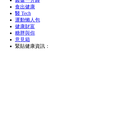
醫健一分鐘
食出健康
醫 Tech
運動懶人包
健康財富
糖胖與你
意見箱
緊貼健康資訊：