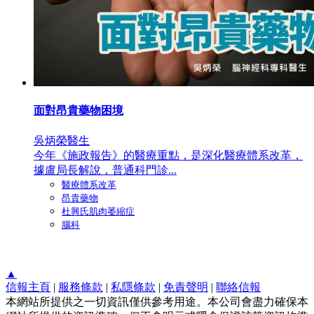
面對昂貴藥物困境
吳炳榮醫生
今年《施政報告》的醫療重點，是深化醫療體系改革，
據盧局長解說，普通科門診...
醫療體系改革
昂貴藥物
杜興氏肌肉萎縮症
腦科
▲
信報主頁
|
服務條款
|
私隱條款
|
免責聲明
|
聯絡信報
本網站所提供之一切資訊僅供參考用途。本公司會盡力確保本