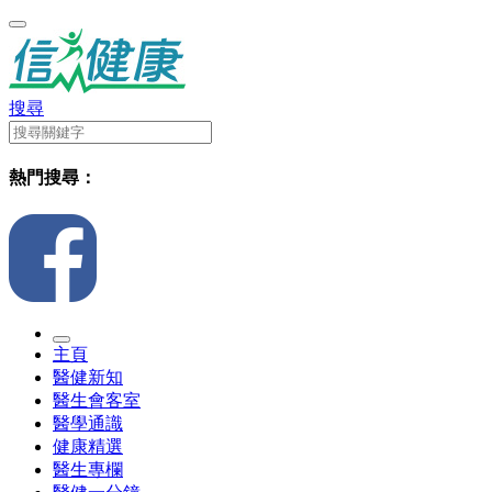
搜尋
熱門搜尋：
主頁
醫健新知
醫生會客室
醫學通識
健康精選
醫生專欄