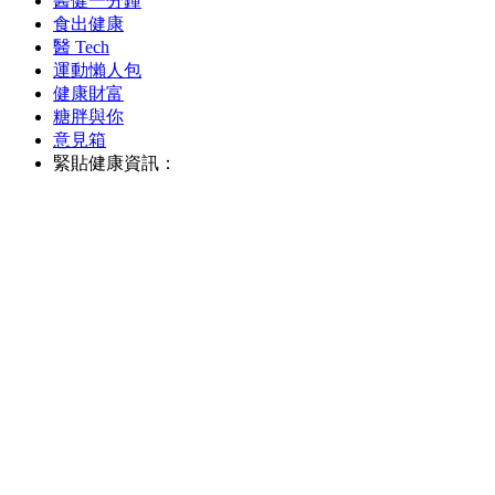
醫健一分鐘
食出健康
醫 Tech
運動懶人包
健康財富
糖胖與你
意見箱
緊貼健康資訊：