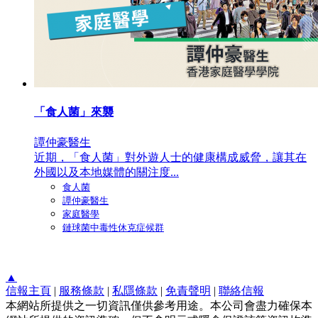
「食人菌」來襲
譚仲豪醫生
近期，「食人菌」對外遊人士的健康構成威脅，讓其在
外國以及本地媒體的關注度...
食人菌
譚仲豪醫生
家庭醫學
鏈球菌中毒性休克症候群
▲
信報主頁
|
服務條款
|
私隱條款
|
免責聲明
|
聯絡信報
本網站所提供之一切資訊僅供參考用途。本公司會盡力確保本