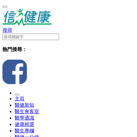
搜尋
熱門搜尋：
主頁
醫健新知
醫生會客室
醫學通識
健康精選
醫生專欄