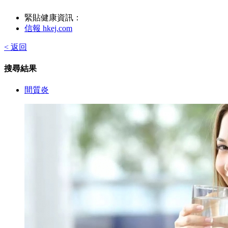
緊貼健康資訊：
信報 hkej.com
< 返回
搜尋結果
間質炎