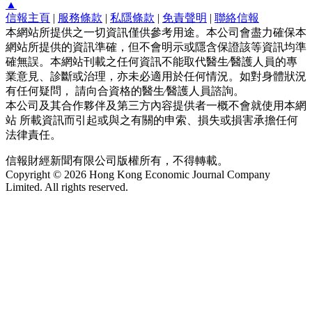
▲
信報主頁
|
服務條款
|
私隱條款
|
免責聲明
|
聯絡信報
本網站所提供之一切資訊僅供參考用途。本公司會盡力確保本
網站所提供的資訊準確，但不會明示或隱含保證該等資訊均準
確無誤。本網站刊載之任何資訊不能取代醫生∕醫護人員的專
業意見、診斷或治理，亦未必適用於任何情況。如對身體狀況
有任何疑問， 請向合資格的醫生∕醫護人員諮詢。
本公司及其合作夥伴及第三方內容提供者一概不會就使用本網
站 所載資訊而引起或與之有關的申索、損失或損害承擔任何
法律責任。
信報財經新聞有限公司版權所有，不得轉載。
Copyright © 2026 Hong Kong Economic Journal Company
Limited. All rights reserved.