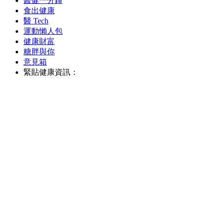
醫健一分鐘
食出健康
醫 Tech
運動懶人包
健康財富
糖胖與你
意見箱
緊貼健康資訊：