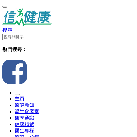
搜尋
熱門搜尋：
主頁
醫健新知
醫生會客室
醫學通識
健康精選
醫生專欄