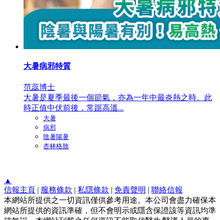
大暑病邪特質
范蕊博士
大暑是夏季最後一個節氣，亦為一年中最炎熱之時。此
時正值中伏前後，常踞高溫...
大暑
病邪
陰暑陽暑
杏林格致
▲
信報主頁
|
服務條款
|
私隱條款
|
免責聲明
|
聯絡信報
本網站所提供之一切資訊僅供參考用途。本公司會盡力確保本
網站所提供的資訊準確，但不會明示或隱含保證該等資訊均準