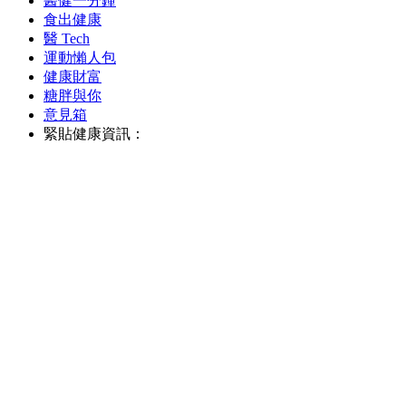
醫健一分鐘
食出健康
醫 Tech
運動懶人包
健康財富
糖胖與你
意見箱
緊貼健康資訊：