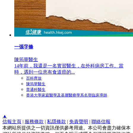
一張字條
陳筠華醫生
14年前，我還是一名實習醫生，在外科病房工作。當
時，遇到一位患有食道癌的...
百科齊放
陳筠華醫生
普通科醫生
香港大學家庭醫學及基層醫療學系名譽臨床導師
▲
信報主頁
|
服務條款
|
私隱條款
|
免責聲明
|
聯絡信報
本網站所提供之一切資訊僅供參考用途。本公司會盡力確保本