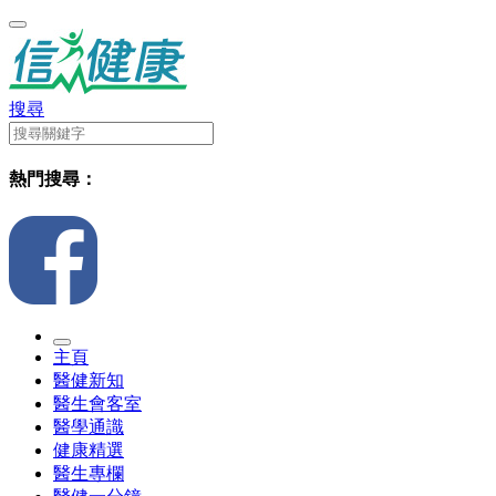
搜尋
熱門搜尋：
主頁
醫健新知
醫生會客室
醫學通識
健康精選
醫生專欄