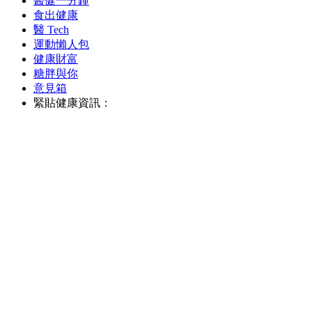
醫健一分鐘
食出健康
醫 Tech
運動懶人包
健康財富
糖胖與你
意見箱
緊貼健康資訊：