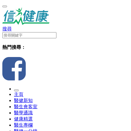
搜尋
熱門搜尋：
主頁
醫健新知
醫生會客室
醫學通識
健康精選
醫生專欄