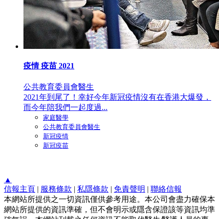
疫情 疫苗 2021
公共教育委員會醫生
2021年到尾了！幸好今年新冠疫情沒有在香港大爆發，
而今年陪我們一起度過...
家庭醫學
公共教育委員會醫生
新冠疫情
新冠疫苗
▲
信報主頁
|
服務條款
|
私隱條款
|
免責聲明
|
聯絡信報
本網站所提供之一切資訊僅供參考用途。本公司會盡力確保本
網站所提供的資訊準確，但不會明示或隱含保證該等資訊均準