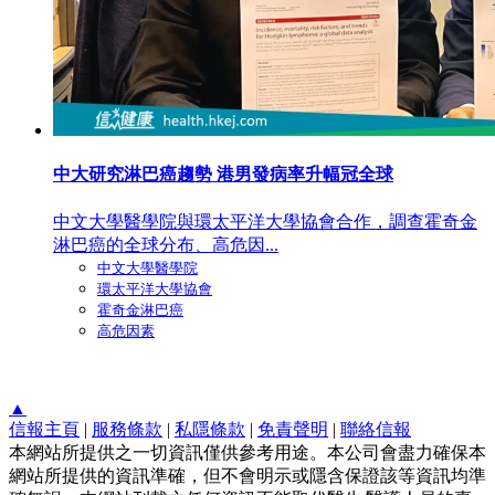
中大研究淋巴癌趨勢 港男發病率升幅冠全球
中文大學醫學院與環太平洋大學協會合作，調查霍奇金
淋巴癌的全球分布、高危因...
中文大學醫學院
環太平洋大學協會
霍奇金淋巴癌
高危因素
▲
信報主頁
|
服務條款
|
私隱條款
|
免責聲明
|
聯絡信報
本網站所提供之一切資訊僅供參考用途。本公司會盡力確保本
網站所提供的資訊準確，但不會明示或隱含保證該等資訊均準