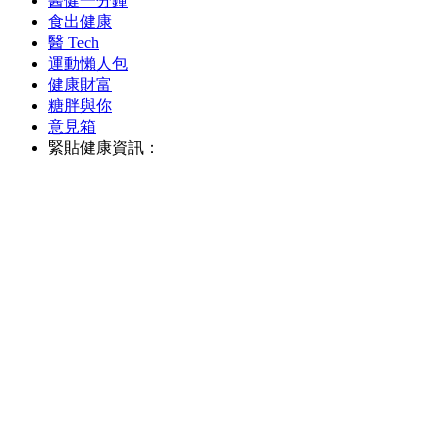
醫健一分鐘
食出健康
醫 Tech
運動懶人包
健康財富
糖胖與你
意見箱
緊貼健康資訊：