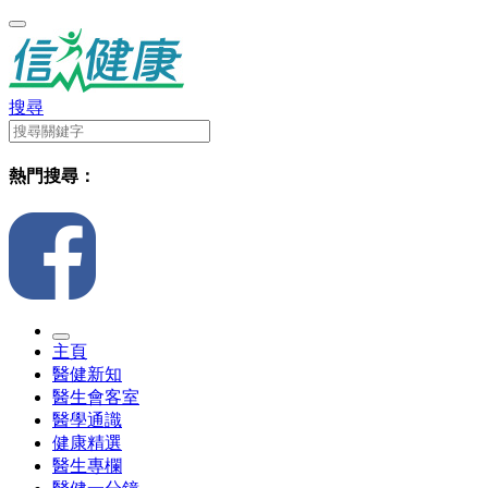
搜尋
熱門搜尋：
主頁
醫健新知
醫生會客室
醫學通識
健康精選
醫生專欄