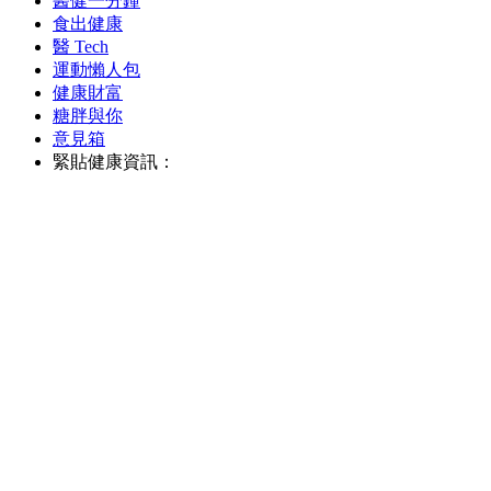
醫健一分鐘
食出健康
醫 Tech
運動懶人包
健康財富
糖胖與你
意見箱
緊貼健康資訊：