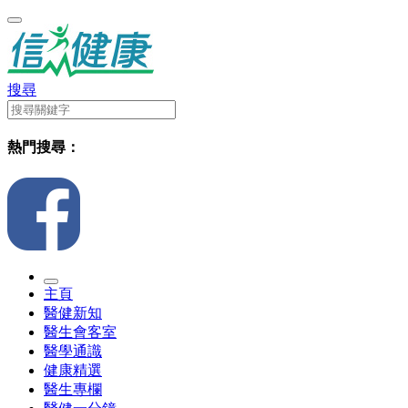
搜尋
熱門搜尋：
主頁
醫健新知
醫生會客室
醫學通識
健康精選
醫生專欄