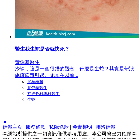
醫生我生蛇是否就快死？
黃偉基醫生
冷靜，這是一個很錯的觀念。什麼是生蛇？其實是帶狀
皰疹病毒引起。尤其在以前...
腦神經科
黃偉基醫生
神經外科專科醫生
生蛇
▲
信報主頁
|
服務條款
|
私隱條款
|
免責聲明
|
聯絡信報
本網站所提供之一切資訊僅供參考用途。本公司會盡力確保本