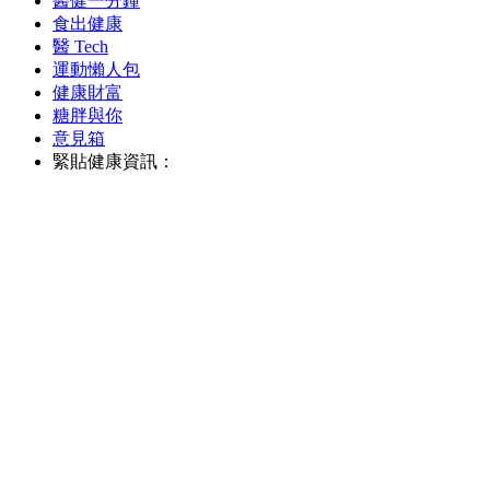
醫健一分鐘
食出健康
醫 Tech
運動懶人包
健康財富
糖胖與你
意見箱
緊貼健康資訊：