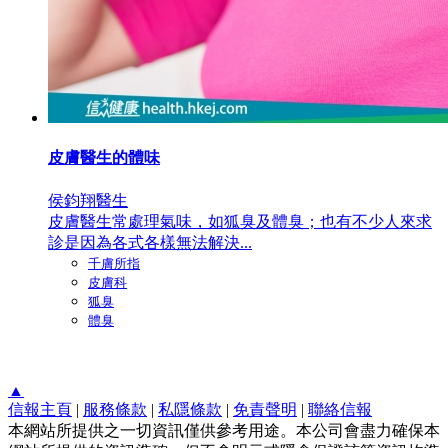
皮膚醫生的體味
侯鈞翔醫生
皮膚醫生常處理氣味，如狐臭及體臭；也有不少人來求
診是因為各式各樣無法解決...
千膚所指
皮膚科
狐臭
體臭
▲
信報主頁
|
服務條款
|
私隱條款
|
免責聲明
|
聯絡信報
本網站所提供之一切資訊僅供參考用途。本公司會盡力確保本