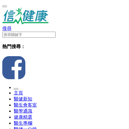
搜尋
熱門搜尋：
主頁
醫健新知
醫生會客室
醫學通識
健康精選
醫生專欄